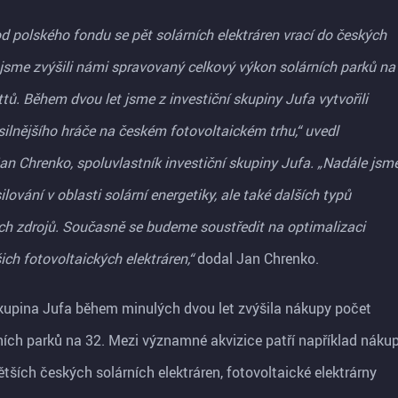
 polského fondu se pět solárních elektráren vrací do českých
 jsme zvýšili námi spravovaný celkový výkon solárních parků na
ů. Během dvou let jsme z investiční skupiny Jufa vytvořili
silnějšího hráče na českém fotovoltaickém trhu,“ uvedl
an Chrenko, spoluvlastník investiční skupiny Jufa. „Nadále jsm
ilování v oblasti solární energetiky, ale také dalších typů
ch zdrojů. Současně se budeme soustředit na optimalizaci
ch fotovoltaických elektráren,“
dodal Jan Chrenko.
skupina Jufa během minulých dvou let zvýšila nákupy počet
ních parků na 32. Mezi významné akvizice patří například náku
ětších českých solárních elektráren, fotovoltaické elektrárny