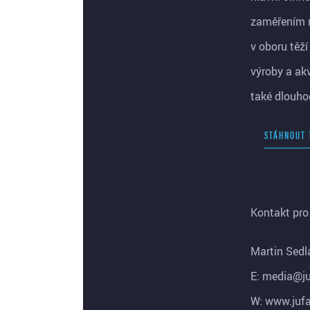
zaměřením n
v oboru těž
výroby a akv
také dlouho
STÁHNOUT 
Kontakt pro 
Martin Sedl
E: media@ju
W: www.jufa