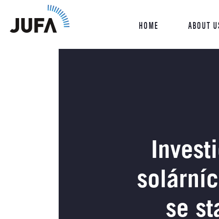
HOME
ABOUT U
Invest
solární
se st