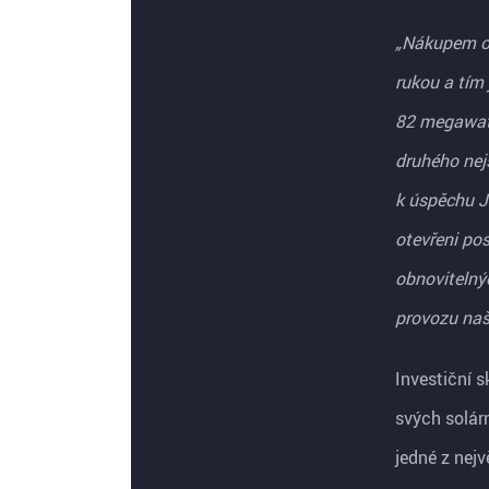
„Nákupem od
rukou a tím
82 megawatt
druhého nej
k úspěchu J
otevřeni pos
obnovitelný
provozu naši
Investiční 
svých solár
jedné z nejv