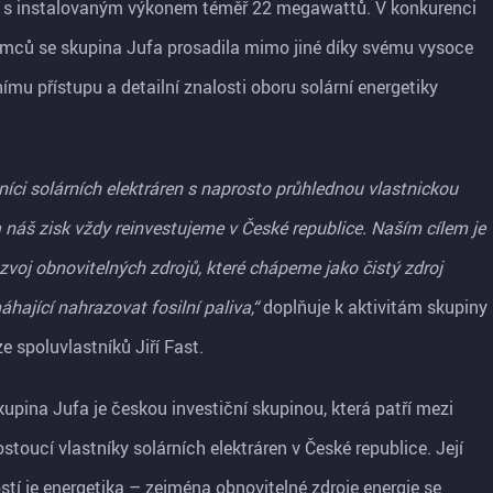
 s instalovaným výkonem téměř 22 megawattů. V konkurenci
emců se skupina Jufa prosadila mimo jiné díky svému vysoce
ímu přístupu a detailní znalosti oboru solární energetiky
níci solárních elektráren s naprosto průhlednou vlastnickou
 náš zisk vždy reinvestujeme v České republice. Naším cílem je
zvoj obnovitelných zdrojů, které chápeme jako čistý zdroj
hající nahrazovat fosilní paliva,“
doplňuje k aktivitám skupiny
e spoluvlastníků Jiří Fast.
kupina Jufa je českou investiční skupinou, která patří mezi
rostoucí vlastníky solárních elektráren v České republice. Její
stí je energetika – zejména obnovitelné zdroje energie se