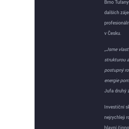
Brno Tuřany
dalších záj
profesionáln
v Česku.
„Jsme vlast
strukturou a
postupný ro
energie pomá
Jufa druhý z
Investiční s
nejrychleji 
hlavní činno