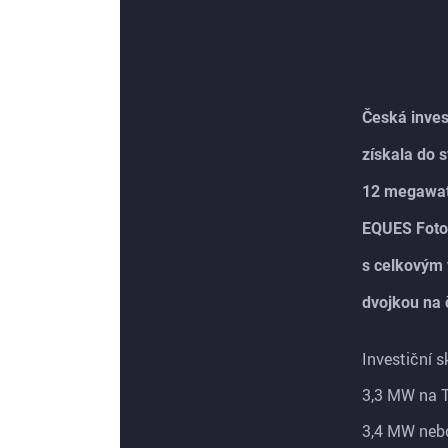
Česká invest
získala do 
12 megawatt
EQUES Fotov
s celkovým 
dvojkou na 
Investiční 
3,3 MW na T
3,4 MW neb