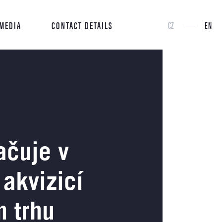
 MEDIA
CONTACT DETAILS
CZ
EN
ačuje v
akvizicí
m trhu