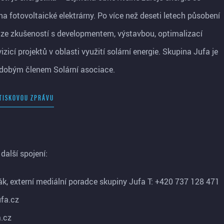
a fotovoltaické elektrárny. Po více než deseti letech působení
í ze zkušeností s developmentem, výstavbou, optimalizací
izicí projektů v oblasti využití solární energie. Skupina Jufa je
dobým členem Solární asociace.
TISKOVOU ZPRÁVU
další spojení:
ák, externí mediální poradce skupiny Jufa T: +420 737 128 471
fa.cz
.cz