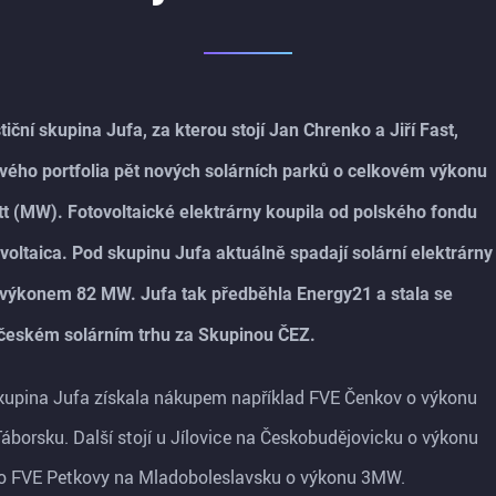
iční skupina Jufa, za kterou stojí Jan Chrenko a Jiří Fast,
svého portfolia pět nových solárních parků o celkovém výkonu
 (MW). Fotovoltaické elektrárny koupila od polského fondu
oltaica. Pod skupinu Jufa aktuálně spadají solární elektrárny
výkonem 82 MW. Jufa tak předběhla Energy21 a stala se
českém solárním trhu za Skupinou ČEZ.
skupina Jufa získala nákupem například FVE Čenkov o výkonu
áborsku. Další stojí u Jílovice na Českobudějovicku o výkonu
o FVE Petkovy na Mladoboleslavsku o výkonu 3MW.