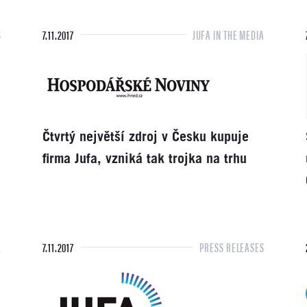
S
7.11.2017
JUFA IN THE MEDIA
Čtvrtý největší zdroj v Česku kupuje
firma Jufa, vzniká tak trojka na trhu
A
7.11.2017
PRESS RELEASES