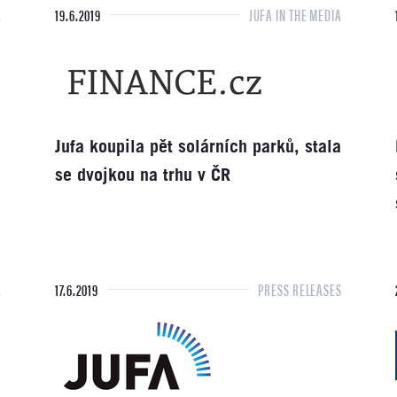
A
19.6.2019
JUFA IN THE MEDIA
a
Jufa koupila pět solárních parků, stala
se dvojkou na trhu v ČR
A
17.6.2019
PRESS RELEASES