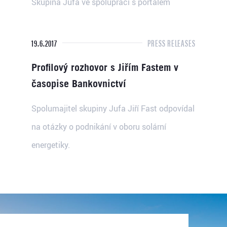
Skupina Jufa ve spolupráci s portálem
Obnovitelně.cz a Aliancí pro energetickou...
19.6.2017
PRESS RELEASES
Profilový rozhovor s Jiřím Fastem v
časopise Bankovnictví
Spolumajitel skupiny Jufa Jiří Fast odpovídal
na otázky o podnikání v oboru solární
energetiky.