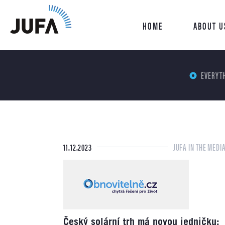
HOME
ABOUT U
EVERYT
11.12.2023
JUFA IN THE MEDI
Český solární trh má novou jedničku: