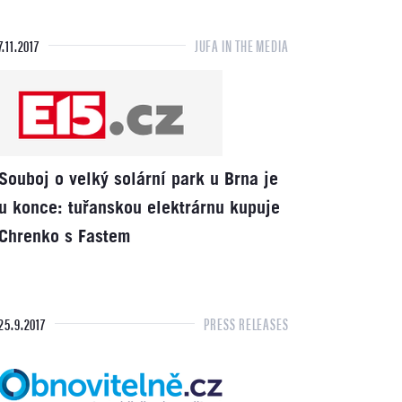
7.11.2017
JUFA IN THE MEDIA
Souboj o velký solární park u Brna je
u konce: tuřanskou elektrárnu kupuje
Chrenko s Fastem
25.9.2017
PRESS RELEASES