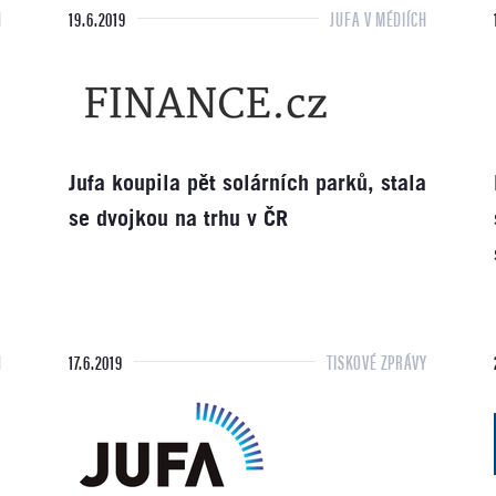
H
19.6.2019
JUFA V MÉDIÍCH
a
Jufa koupila pět solárních parků, stala
se dvojkou na trhu v ČR
H
17.6.2019
TISKOVÉ ZPRÁVY