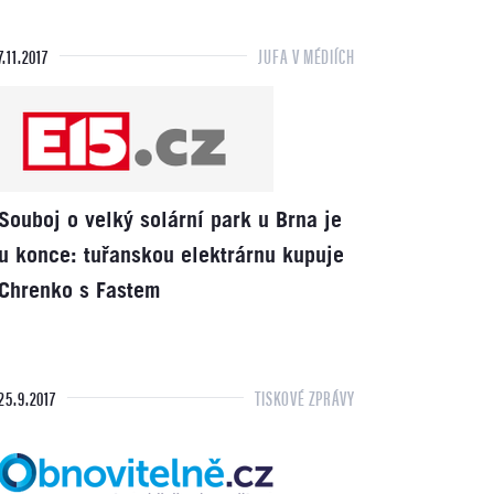
7.11.2017
JUFA V MÉDIÍCH
Souboj o velký solární park u Brna je
u konce: tuřanskou elektrárnu kupuje
Chrenko s Fastem
25.9.2017
TISKOVÉ ZPRÁVY