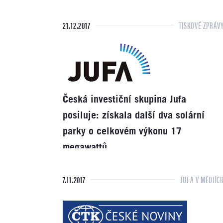
21.12.2017
TISKOVÉ ZPRÁV
Česká investiční skupina Jufa
posiluje: získala další dva solární
parky o celkovém výkonu 17
megawattů
7.11.2017
JUFA V MÉDIÍC