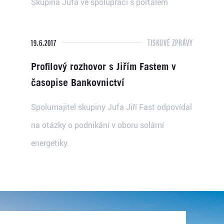
Skupina Jufa ve spolupráci s portálem
Obnovitelně.cz a Aliancí pro energetickou...
19.6.2017
TISKOVÉ ZPRÁVY
Profilový rozhovor s Jiřím Fastem v
časopise Bankovnictví
Spolumajitel skupiny Jufa Jiří Fast odpovídal
na otázky o podnikání v oboru solární
energetiky.