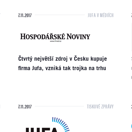
Y
7.11.2017
JUFA V MÉDIÍCH
Čtvrtý největší zdroj v Česku kupuje
firma Jufa, vzniká tak trojka na trhu
H
7.11.2017
TISKOVÉ ZPRÁVY