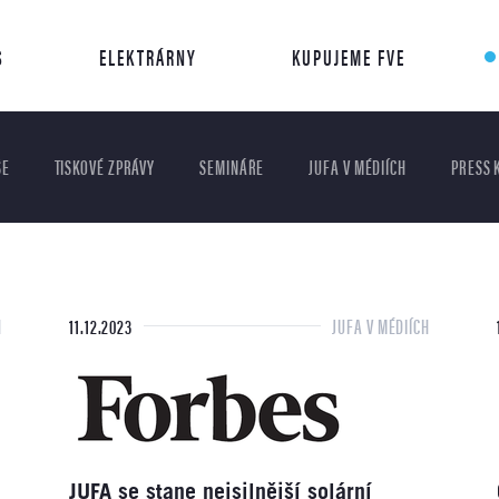
S
ELEKTRÁRNY
KUPUJEME FVE
ŠE
TISKOVÉ ZPRÁVY
SEMINÁŘE
JUFA V MÉDIÍCH
PRESS K
H
11.12.2023
JUFA V MÉDIÍCH
JUFA se stane nejsilnější solární