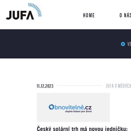
HOME
O NÁ
V
11.12.2023
JUFA V MÉDIÍC
Český solární trh má novou jedničku: