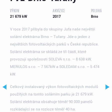
VÝKON
AKVIZICE
POLOHA
21 679 kW
2017
Brno
V roce 2017 přibyla do skupiny Jufa naše největší
solární elektrárna Brno – Tuřany. Jde o jeden z
největších fotovoltaických parků v České republice.
Solární elektrárna se skládá ze tří částí, které
provozují společnosti SOLEVA s.r.o. – 8 638 kW,
MERULOS s.r.o. – 7 567kW a SOLEDAM s.r.o. – 5 474
kW.
Celkový instalovaný výkon fotovoltaických modulů
použitých na tomto solárním parku je 21 679 kW.
Solární elektrárna obsahuje téměř 90 000 panelů
rozkládající se na rozloze téměř 40 ha.