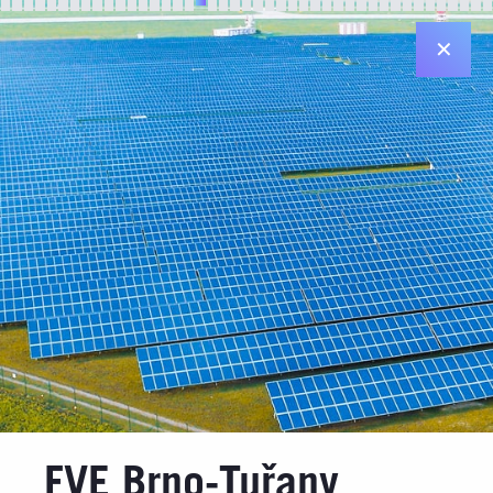
✕
Sídlo v Plzni
Diamantová 896/33
312 00 Plzeň
Sídlo v Praze
Jiráskovo nám. 6 (Tančící dům)
120 00 Praha 2
Kontakt
Email: info@jufa.cz
Made by
FVE Brno-Tuřany