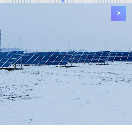
✕
Sídlo v Plzni
Diamantová 896/33
312 00 Plzeň
Sídlo v Praze
Jiráskovo nám. 6 (Tančící dům)
120 00 Praha 2
Kontakt
Email: info@jufa.cz
Made by