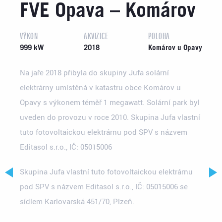
FVE Opava – Komárov
VÝKON
AKVIZICE
POLOHA
999 kW
2018
Komárov u Opavy
Na jaře 2018 přibyla do skupiny Jufa solární
elektrárny umístěná v katastru obce Komárov u
Opavy s výkonem téměř 1 megawatt. Solární park byl
uveden do provozu v roce 2010. Skupina Jufa vlastní
tuto fotovoltaickou elektrárnu pod SPV s názvem
Editasol s.r.o., IČ: 05015006
Skupina Jufa vlastní tuto fotovoltaickou elektrárnu
pod SPV s názvem Editasol s.r.o., IČ: 05015006 se
sídlem Karlovarská 451/70, Plzeň.