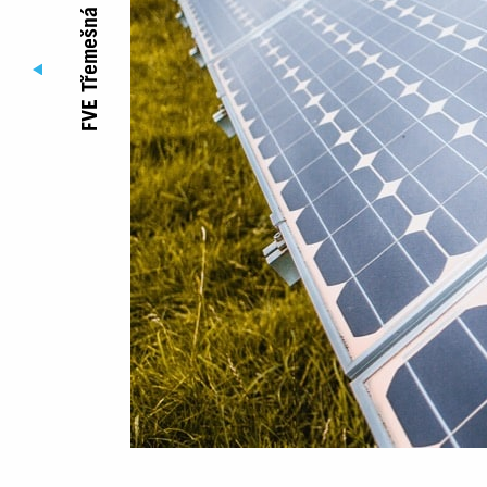
FVE Třemešná
© Copyright Jufa 2017 - 2026
Sídlo v Plzni
Diamantová 8
312 00 Plzeň