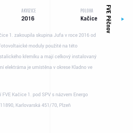
FVE Pěčnov
AKVIZICE
POLOHA
2016
Kačice
čice 1. zakoupila skupina Jufa v roce 2016 od
Fotovoltaické moduly použité na této
ystalického křemíku a mají celkový instalovaný
ní elektrárna je umístěna v okrese Kladno ve
Kontakt
Made by
Email: info@jufa.cz
ní FVE Kačice 1. pod SPV s názvem Energo
8911890, Karlovarská 451/70, Plzeň