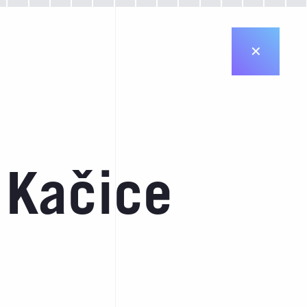
✕
 Kačice