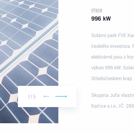
VÝKON
996 kW
Solární park FVE Ka
českého investora. 
elektrárně jsou z kr
výkon 996 kW. Solár
Středočeském kraji.
Sídlo v Praze
96/33
Jiráskovo nám. 6 (Tančící dům)
Skupina Jufa vlast
1
/
5
120 00 Praha 2
Kačice s.r.o., IČ: 2