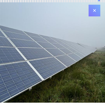
✕
Sídlo v Plzni
Diamantová 896/33
312 00 Plzeň
Sídlo v Praze
Jiráskovo nám. 6 (Tančící dům)
120 00 Praha 2
Kontakt
Email: info@jufa.cz
Made by