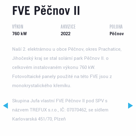
FVE Pěčnov II
VÝKON
AKVIZICE
POLOHA
760 kW
2022
Pěčnov
Naší 2. elektrárnou u obce Pěčnov, okres Prachatice,
Jihočeský kraj se stal solární park Pěčnov II. o
celkovém instalovaném výkonu 760 kW.
Fotovoltaické panely použité na této FVE jsou z
monokrystalického křemíku.
Skupina Jufa vlastní FVE Pěčnov II pod SPV s
názvem TREFUX s.r.o., IČ: 07070462, se sídlem
Karlovarská 451/70, Plzeň